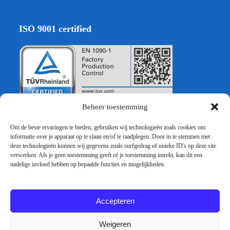
ISO 9001 certified
Beheer toestemming
Om de beste ervaringen te bieden, gebruiken wij technologieën zoals cookies om
informatie over je apparaat op te slaan en/of te raadplegen. Door in te stemmen met
EURO VERBAU GmbH
deze technologieën kunnen wij gegevens zoals surfgedrag of unieke ID's op deze site
verwerken. Als je geen toestemming geeft of je toestemming intrekt, kan dit een
nadelige invloed hebben op bepaalde functies en mogelijkheden.
Hocksteiner Weg 30
D-41189 Mönchengladbach
Accepteren
Tel:+49 2166 39863 60
info@euroverbau.de
Weigeren