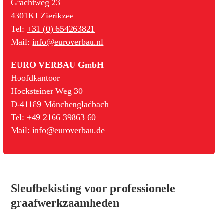
Grachtweg 23
4301KJ Zierikzee
Tel:
+31 (0) 654263821
Mail:
info@euroverbau.nl
EURO VERBAU GmbH
Hoofdkantoor
Hocksteiner Weg 30
D-41189 Mönchengladbach
Tel:
+49 2166 39863 60
Mail:
info@euroverbau.de
Sleufbekisting voor professionele
graafwerkzaamheden