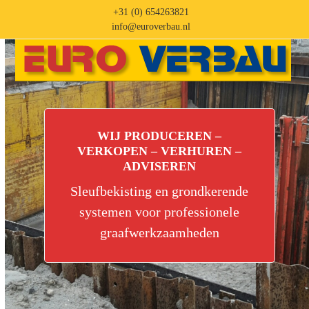
Skip
+31 (0) 654263821
to
info@euroverbau.nl
content
Open
Close
mobile
mobile
menu
menu
WIJ PRODUCEREN –
VERKOPEN – VERHUREN –
ADVISEREN
Sleufbekisting en grondkerende
systemen voor professionele
graafwerkzaamheden